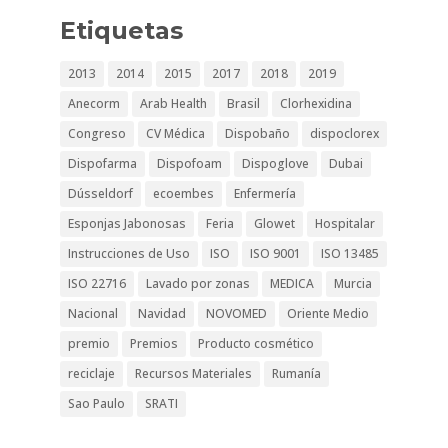
Etiquetas
2013
2014
2015
2017
2018
2019
Anecorm
Arab Health
Brasil
Clorhexidina
Congreso
CV Médica
Dispobaño
dispoclorex
Dispofarma
Dispofoam
Dispoglove
Dubai
Dússeldorf
ecoembes
Enfermería
Esponjas Jabonosas
Feria
Glowet
Hospitalar
Instrucciones de Uso
ISO
ISO 9001
ISO 13485
ISO 22716
Lavado por zonas
MEDICA
Murcia
Nacional
Navidad
NOVOMED
Oriente Medio
premio
Premios
Producto cosmético
reciclaje
Recursos Materiales
Rumanía
Sao Paulo
SRATI