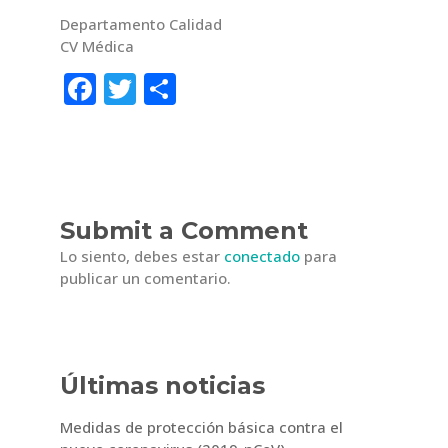
Departamento Calidad
CV Médica
F
T
C
a
w
o
c
it
m
e
te
p
b
r
ar
Submit a Comment
o
ti
Lo siento, debes estar
conectado
para
o
r
publicar un comentario.
k
Últimas noticias
Medidas de protección básica contra el