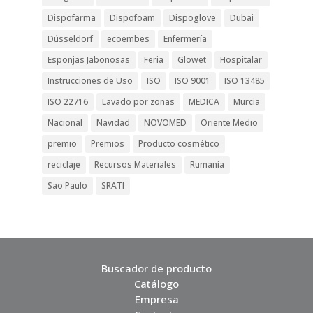
Dispofarma
Dispofoam
Dispoglove
Dubai
Dússeldorf
ecoembes
Enfermería
Esponjas Jabonosas
Feria
Glowet
Hospitalar
Instrucciones de Uso
ISO
ISO 9001
ISO 13485
ISO 22716
Lavado por zonas
MEDICA
Murcia
Nacional
Navidad
NOVOMED
Oriente Medio
premio
Premios
Producto cosmético
reciclaje
Recursos Materiales
Rumanía
Sao Paulo
SRATI
Buscador de producto
Catálogo
Empresa