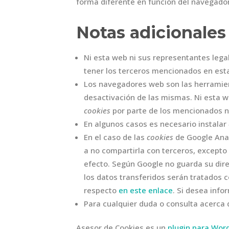
forma diferente en función del navegado
Notas adicionales
Ni esta web ni sus representantes legal
tener los terceros mencionados en esta
Los navegadores web son las herramie
desactivación de las mismas. Ni esta w
cookies
por parte de los mencionados 
En algunos casos es necesario instalar
En el caso de las
cookies
de Google Ana
a no compartirla con terceros, excepto 
efecto. Según Google no guarda su dire
los datos transferidos serán tratados 
respecto
en este enlace
. Si desea inf
Para cualquier duda o consulta acerca 
Asesor de Cookies es un
plugin para Wor