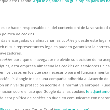
r que esté usando.
Aquí le dejamos una guía rápida para los 
es se hacen responsables ni del contenido ni de la veracidad 
 política de
cookies
.
ntas encargadas de almacenar las
cookies
y desde este lugar 
eb ni sus representantes legales pueden garantizar la correct
navegadores.
cookies
para que el navegador no olvide su decisión de no ace
lytics, esta empresa almacena las
cookies
en servidores ubic
en los casos en los que sea necesario para el funcionamiento d
cción IP. Google Inc. es una compañía adherida al Acuerdo de
con un nivel de protección acorde a la normativa europea. Pue
ormación sobre el uso que Google da a las cookies
le adjuntamo
de esta política de
cookies
no dude en comunicarse con nosotro
dPress
creado por Carlos Doral (
webartesanal.com
)