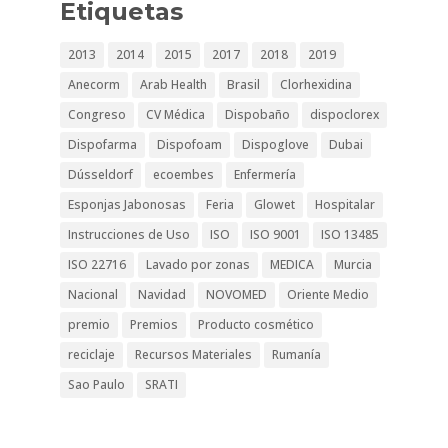
Etiquetas
2013
2014
2015
2017
2018
2019
Anecorm
Arab Health
Brasil
Clorhexidina
Congreso
CV Médica
Dispobaño
dispoclorex
Dispofarma
Dispofoam
Dispoglove
Dubai
Dússeldorf
ecoembes
Enfermería
Esponjas Jabonosas
Feria
Glowet
Hospitalar
Instrucciones de Uso
ISO
ISO 9001
ISO 13485
ISO 22716
Lavado por zonas
MEDICA
Murcia
Nacional
Navidad
NOVOMED
Oriente Medio
premio
Premios
Producto cosmético
reciclaje
Recursos Materiales
Rumanía
Sao Paulo
SRATI