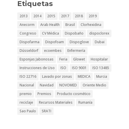
Etiquetas
2013
2014
2015
2017
2018
2019
Anecorm
Arab Health
Brasil
Clorhexidina
Congreso
CV Médica
Dispobaño
dispoclorex
Dispofarma
Dispofoam
Dispoglove
Dubai
Dússeldorf
ecoembes
Enfermería
Esponjas Jabonosas
Feria
Glowet
Hospitalar
Instrucciones de Uso
ISO
ISO 9001
ISO 13485
ISO 22716
Lavado por zonas
MEDICA
Murcia
Nacional
Navidad
NOVOMED
Oriente Medio
premio
Premios
Producto cosmético
reciclaje
Recursos Materiales
Rumanía
Sao Paulo
SRATI