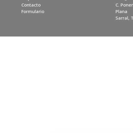
Contacto
C. Ponen
Formulario
Plana
Sarral,