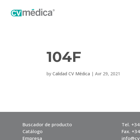
104F
by
Calidad CV Médica
|
Avr 29, 2021
Buscador de producto
Tel. +3
Catálogo
Fax. +3
Empresa
info@c