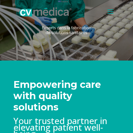
Empowering care
with quality
solutions
Your trusted partner in
elevating patient well-