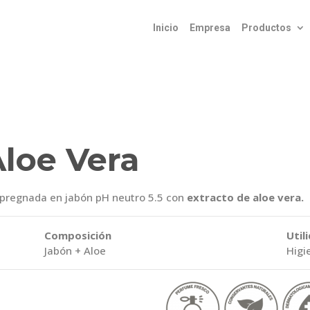
Inicio
Empresa
Productos
loe Vera
regnada en jabón pH neutro 5.5 con
extracto de aloe vera.
Composición
Util
Jabón + Aloe
Higi