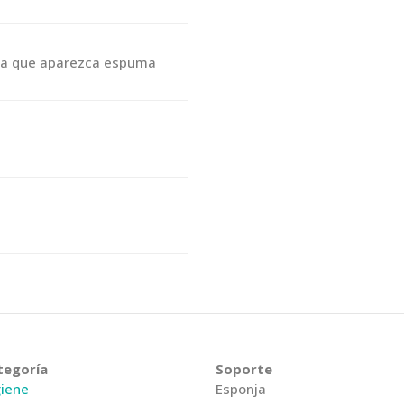
ta que aparezca espuma
tegoría
Soporte
giene
Esponja