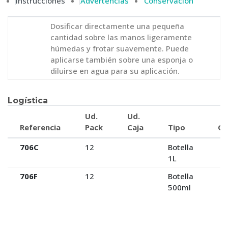
Instrucciones
Advertencias
Conservación
Dosificar directamente una pequeña
cantidad sobre las manos ligeramente
húmedas y frotar suavemente. Puede
aplicarse también sobre una esponja o
diluirse en agua para su aplicación.
Logística
Ud.
Ud.
Referencia
Pack
Caja
Tipo
Ca
706C
12
Botella
1L
706F
12
Botella
500ml