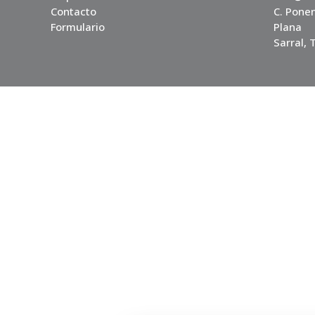
Contacto
C. Ponen
Formulario
Plana
Sarral,