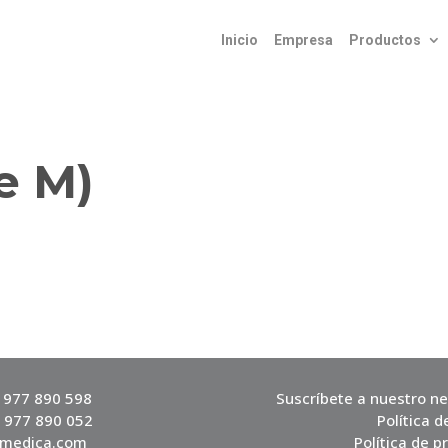
Inicio
Empresa
Productos
e M)
4 977 890 598
Suscríbete a nuestro ne
4 977 890 052
Política d
vmedica.com
Política de p