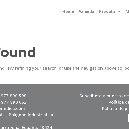
Home
Azienda
Prodotti
M
Found
. Try refining your search, or use the navigation above to lo
4 977 890 598
Suscríbete a nuestro ne
4 977 890 052
Política d
vmedica.com
Política de p
t 1, Poligono Industrial La
 Tarragona, España, 43424