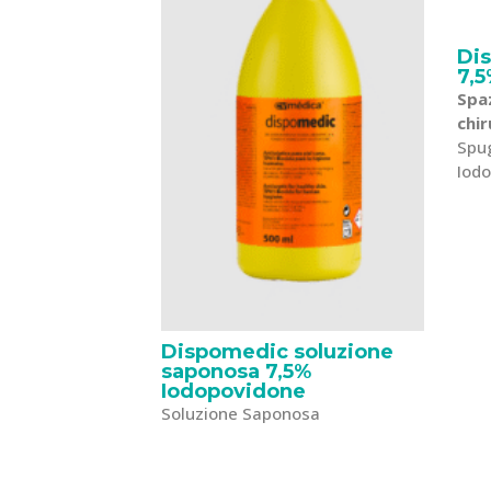
Di
7,
Spaz
chir
Spu
Iod
Dispomedic soluzione
saponosa 7,5%
Iodopovidone
Soluzione Saponosa