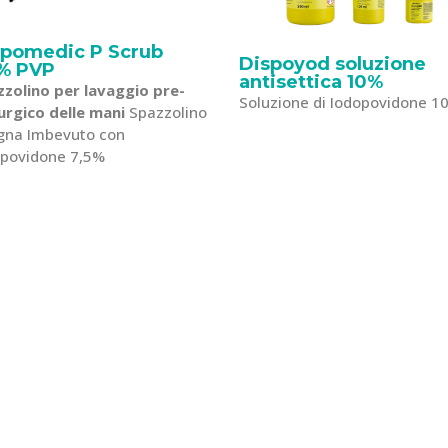
spomedic P Scrub
Dispoyod soluzione
5% PVP
antisettica 10%
zolino per lavaggio pre-
Soluzione di Iodopovidone 1
urgico delle mani
Spazzolino
gna Imbevuto con
opovidone 7,5%