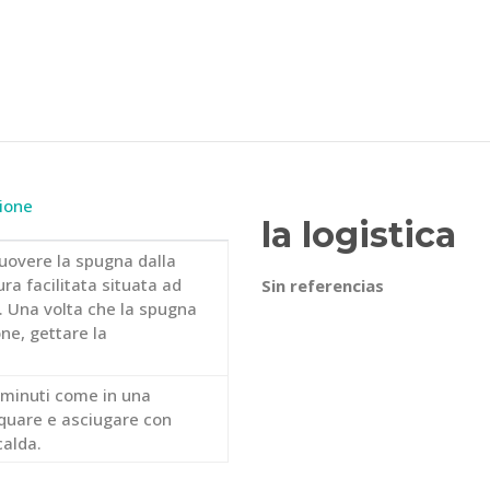
ione
la logistica
muovere la spugna dalla
ra facilitata situata ad
Sin referencias
. Una volta che la spugna
ne, gettare la
5 minuti come in una
cquare e asciugare con
alda.